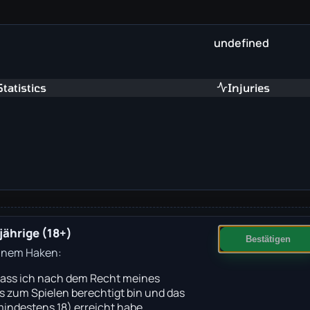
undefined
Statistics
Injuries
Für dein Land sind aktuell keine freigegebenen Wettpartner auf
ljährige (18+)
Bestätigen
einem Haken:
 dass ich nach dem Recht meines
 zum Spielen berechtigt bin und das
mindestens 18) erreicht habe.