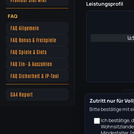
Leistungsprofil
FAQ
FAQ Allgemein
FAQ Bonus & Freispiele
FAQ Spiele & Slots
FAQ Ein- & Auszahlen
FAQ Sicherheit & IP-Tool
GA4 Report
Zutritt nur für Vol
Bitte bestätige mit 
Ich bestätige,
Wohnsitzlandes
Mindestalter (