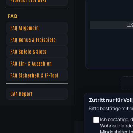
FAQ
FAQ Allgemein
FAQ Bonus & Freispiele
FAQ Spiele & Slots
FAQ Ein- & Auszahlen
FAQ Sicherheit & IP-Tool
GA4 Report
Zutritt nur für Vol
Bitte bestätige mit 
Ich bestätige,
Wohnsitzlandes
Mindestalter (