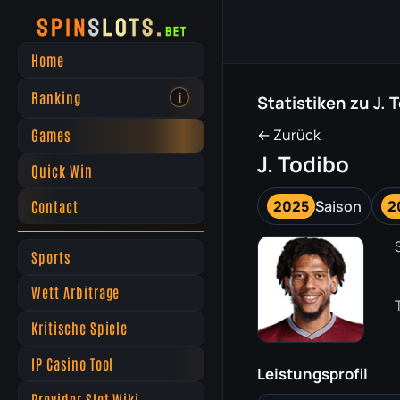
Home
Ranking
i
Statistiken zu J. 
← Zurück
Games
J. Todibo
Quick Win
2025
Saison
2
Contact
Sports
Wett Arbitrage
Kritische Spiele
IP Casino Tool
Leistungsprofil
Provider Slot Wiki