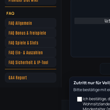
FAQ
FAQ Allgemein
FAQ Bonus & Freispiele
FAQ Spiele & Slots
FAQ Ein- & Auszahlen
FAQ Sicherheit & IP-Tool
GA4 Report
Zutritt nur für Vol
Bitte bestätige mit 
Ich bestätige,
Wohnsitzlandes
Mindestalter (