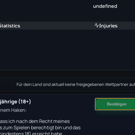
undefined
Statistics
Injuries
Für dein Land sind aktuell keine freigegebenen Wettpartner auf
ljährige (18+)
Bestätigen
einem Haken:
 dass ich nach dem Recht meines
 zum Spielen berechtigt bin und das
mindestens 18) erreicht habe.