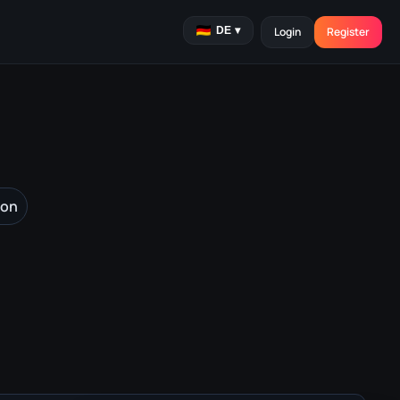
aus, danke für den Tipp! …
DE
▾
Login
Register
vor 97 Tagen
posidonas
Το Egyptian Rebirth 2 είναι φοβερό, Άννα. 
ΈχεW και ωραία γραφιΚάά!
vor 97 Tagen
sven19
Yeah, variety is key. All these options 
make it hard to choooSe juSt jne!
son
vor 97 Tagen
tazer
i read so muCh bullshit make vpn and 
register all casinos here, take all free 
bonuses and mAke money  :)
vor 97 Tagen
Florian
Hat jemand von euch Dragon of The 
Eastern Sea von Eurasian GamiYg 
Gespielt? !