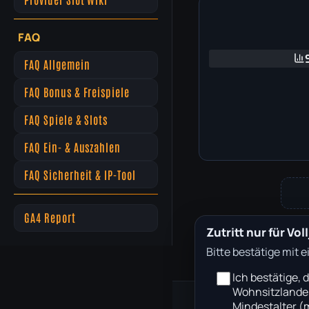
FAQ
FAQ Allgemein
FAQ Bonus & Freispiele
FAQ Spiele & Slots
FAQ Ein- & Auszahlen
FAQ Sicherheit & IP-Tool
GA4 Report
Zutritt nur für Vol
Bitte bestätige mit 
Ich bestätige,
Wohnsitzlandes
Mindestalter (