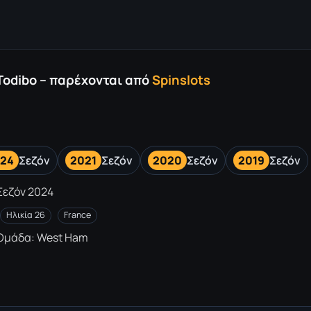
 Todibo – παρέχονται από
Spinslots
24
Σεζόν
2021
Σεζόν
2020
Σεζόν
2019
Σεζόν
Σεζόν 2024
Ηλικία 26
France
Ομάδα:
West Ham