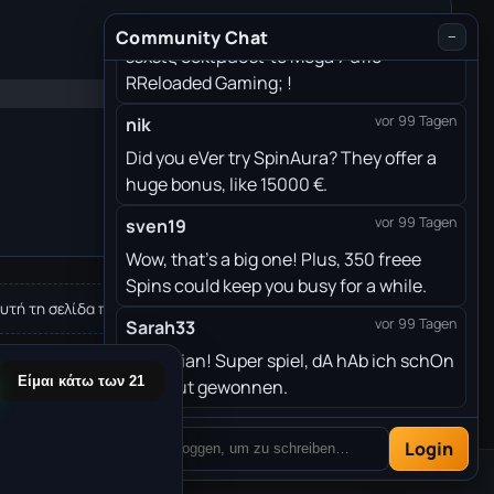
vor 99 Tagen
kollias
Community Chat
−
εεχεις δοκιμάσει το Mega 7 από 
RReloaded Gaming; !
Trophies
vor 99 Tagen
nik
Did you eVer try SpinAura? They offer a 
huge bonus, like 15000 €.
vor 99 Tagen
sven19
Wow, that's a big one! Plus, 350 freee 
Spins could keep you busy for a while.
τή τη σελίδα παίκτη για την περιοχή σου.
vor 99 Tagen
Sarah33
Ja, Florian! Super spiel, dA hAb ich schOn 
Είμαι κάτω των 21
echt gut gewonnen.
Login