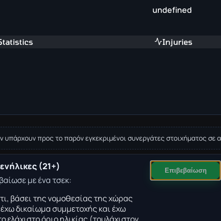
undefined
Statistics
Injuries
ν υπάρχουν προς το παρόν εγκεκριμένοι συνεργάτες στοιχήματος σε αυ
ενήλικες (21+)
Επιβεβαίωση
αίωσε με ένα τσεκ:
τι, βάσει της νομοθεσίας της χώρας
, έχω δικαίωμα συμμετοχής και έχω
ο ελάχιστο όριο ηλικίας (τουλάχιστον