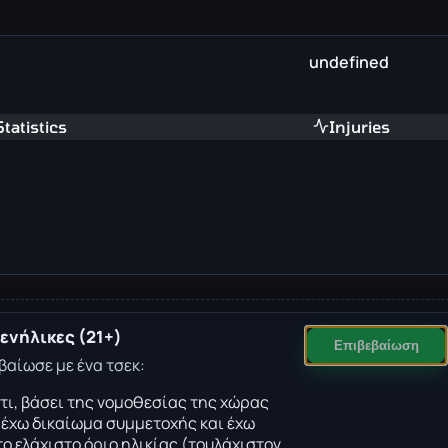
undefined
Statistics
Injuries
ν υπάρχουν προς το παρόν εγκεκριμένοι συνεργάτες στοιχήματος σε αυ
ενήλικες (21+)
Επιβεβαίωση
αίωσε με ένα τσεκ:
τι, βάσει της νομοθεσίας της χώρας
, έχω δικαίωμα συμμετοχής και έχω
ο ελάχιστο όριο ηλικίας (τουλάχιστον