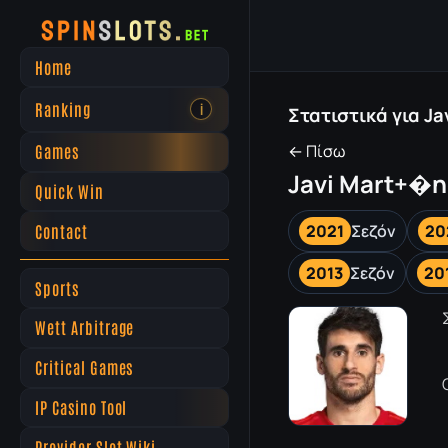
Home
Ranking
i
Στατιστικά για J
← Πίσω
Games
Javi Mart+�n
Quick Win
2021
Σεζόν
20
Contact
2013
Σεζόν
20
Sports
Wett Arbitrage
Critical Games
IP Casino Tool
Provider Slot Wiki