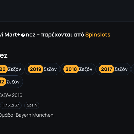
avi Mart+�nez – παρέχονται από
Spinslots
ez
20
Σεζόν
2019
Σεζόν
2018
Σεζόν
2017
Σεζόν
12
Σεζόν
Σεζόν 2016
Ηλικία 37
Spain
Ομάδα:
Bayern München