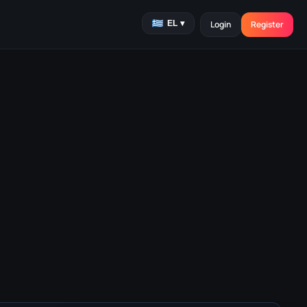
aus, danke für den Tipp! …
EL
▾
Login
Register
vor 98 Tagen
posidonas
Το Egyptian Rebirth 2 είναι φοβερό, Άννα. 
ΈχεW και ωραία γραφιΚάά!
vor 98 Tagen
sven19
Yeah, variety is key. All these options 
make it hard to choooSe juSt jne!
vor 98 Tagen
tazer
i read so muCh bullshit make vpn and 
register all casinos here, take all free 
bonuses and mAke money  :)
vor 98 Tagen
Florian
Hat jemand von euch Dragon of The 
Eastern Sea von Eurasian GamiYg 
Gespielt? !