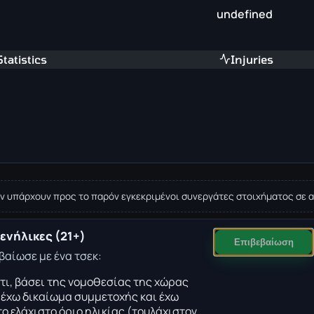
undefined
Statistics
Injuries
ν υπάρχουν προς το παρόν εγκεκριμένοι συνεργάτες στοιχήματος σε αυ
ενήλικες (21+)
Επιβεβαίωση
αίωσε με ένα τσεκ:
τι, βάσει της νομοθεσίας της χώρας
, έχω δικαίωμα συμμετοχής και έχω
ο ελάχιστο όριο ηλικίας (τουλάχιστον