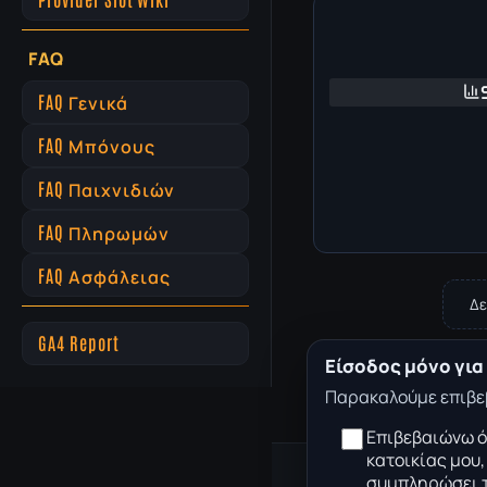
FAQ
FAQ Γενικά
FAQ Μπόνους
FAQ Παιχνιδιών
FAQ Πληρωμών
FAQ Ασφάλειας
Δε
GA4 Report
Είσοδος μόνο για 
Παρακαλούμε επιβεβ
Επιβεβαιώνω ό
κατοικίας μου
συμπληρώσει τ