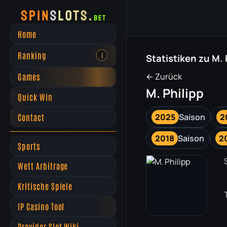
Home
Ranking
i
Statistiken zu M. 
← Zurück
Games
M. Philipp
Quick Win
2025
Saison
2
Contact
2018
Saison
2
Sports
Wett Arbitrage
Kritische Spiele
IP Casino Tool
Provider Slot Wiki