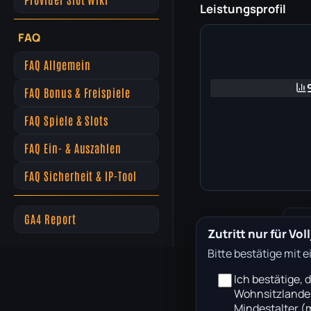
Leistungsprofil
FAQ
FAQ Allgemein
FAQ Bonus & Freispiele
FAQ Spiele & Slots
FAQ Ein- & Auszahlen
FAQ Sicherheit & IP-Tool
GA4 Report
Zutritt nur für Vol
Bitte bestätige mit 
Ich bestätige,
Wohnsitzlandes
Mindestalter (