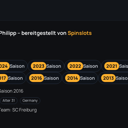
Philipp – bereitgestellt von
Spinslots
024
Saison
2023
Saison
2022
Saison
2021
Sai
017
Saison
2016
Saison
2014
Saison
2013
Sais
Saison 2016
Alter 31
Germany
Team:
SC Freiburg