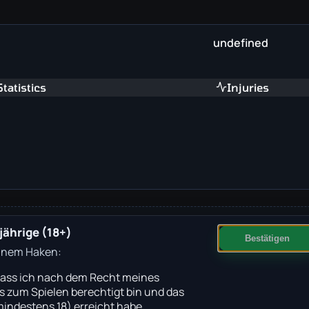
undefined
Statistics
Injuries
Für dein Land sind aktuell keine freigegebenen Wettpartner auf
ljährige (18+)
Bestätigen
einem Haken:
 dass ich nach dem Recht meines
 zum Spielen berechtigt bin und das
mindestens 18) erreicht habe.