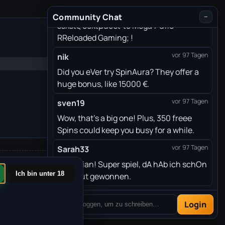
vor 97 Tagen
kollias
Community Chat
−
εεχεις δοκιμάσει το Mega 7 από 
RReloaded Gaming; !
vor 97 Tagen
nik
Trophies
Did you eVer try SpinAura? They offer a 
huge bonus, like 15000 €.
vor 97 Tagen
sven19
Wow, that's a big one! Plus, 350 freee 
Spins could keep you busy for a while.
vor 97 Tagen
Sarah33
 dieser Spieler-Seite verfügbar.
Ja, Florian! Super spiel, dA hAb ich schOn 
Ich bin unter 18
echt gut gewonnen.
Login