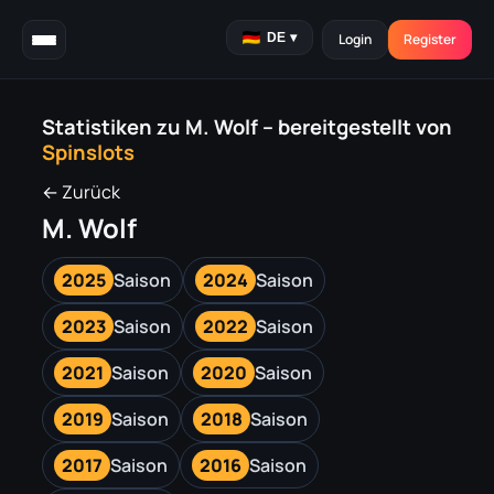
DE
▾
Login
Register
Statistiken zu M. Wolf – bereitgestellt von
Spinslots
← Zurück
M. Wolf
2025
Saison
2024
Saison
2023
Saison
2022
Saison
2021
Saison
2020
Saison
2019
Saison
2018
Saison
2017
Saison
2016
Saison