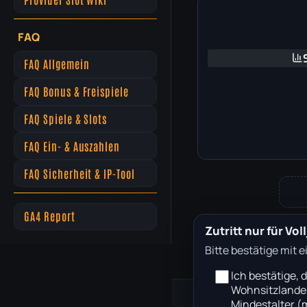
FAQ
FAQ Allgemein
FAQ Bonus & Freispiele
FAQ Spiele & Slots
FAQ Ein- & Auszahlen
FAQ Sicherheit & IP-Tool
GA4 Report
Zutritt nur für Vol
Bitte bestätige mit 
Ich bestätige,
Wohnsitzlandes
Mindestalter (