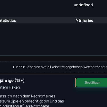
undefined
Statistics
Injuries
Für dein Land sind aktuell keine freigegebenen Wettpartner auf
ljährige (18+)
Bestätigen
einem Haken:
 dass ich nach dem Recht meines
 zum Spielen berechtigt bin und das
mindestens 18) erreicht habe.