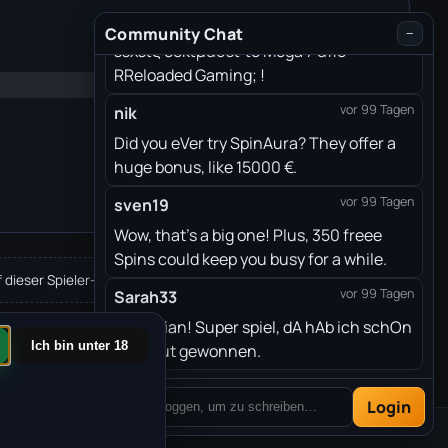
vor 99 Tagen
kollias
Community Chat
−
εεχεις δοκιμάσει το Mega 7 από 
RReloaded Gaming; !
Trophies
vor 99 Tagen
nik
Did you eVer try SpinAura? They offer a 
huge bonus, like 15000 €.
vor 99 Tagen
sven19
Wow, that's a big one! Plus, 350 freee 
Spins could keep you busy for a while.
 dieser Spieler-Seite verfügbar.
vor 99 Tagen
Sarah33
Ja, Florian! Super spiel, dA hAb ich schOn 
Ich bin unter 18
echt gut gewonnen.
Login