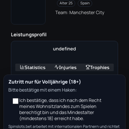
Alter 25
Spain
Team:
Manchester City
Leistungsprofil
undefined
Statistics
Injuries
Trophies
Zutritt nur für Volljährige (18+)
Bitte bestätige mit einem Haken:
Ich bestätige, dass ich nach dem Recht
meines Wohnsitzlandes zum Spielen
berechtigt bin und das Mindestalter
(mindestens 18) erreicht habe.
Für dein Land sind aktuell keine freigegebenen
Spinslots.bet arbeitet mit internationalen Partnern und richtet