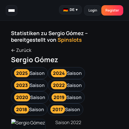
DE
▾
Login
Register
Statistiken zu Sergio Gómez –
bereitgestellt von
Spinslots
← Zurück
Sergio Gómez
2025
Saison
2024
Saison
2023
Saison
2022
Saison
2020
Saison
2019
Saison
2018
Saison
2017
Saison
Saison 2022