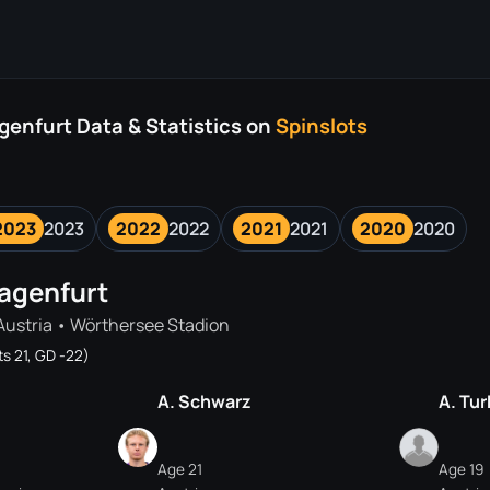
agenfurt Data & Statistics on
Spinslots
2023
2023
2022
2022
2021
2021
2020
2020
lagenfurt
Austria • Wörthersee Stadion
s 21, GD -22)
A. Schwarz
A. Tur
Age 21
Age 19