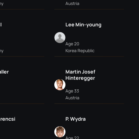
Anna
ny
Austria
Mega, dann probiere ich dFs gleich mal 
aus, danke für den Tipp! …
l
Lee Min-young
vor 99 Tagen
posidonas
Το Egyptian Rebirth 2 είναι φοβερό, Άννα. 
Age 20
ΈχεW και ωραία γραφιΚάά!
ny
Korea Republic
vor 99 Tagen
sven19
Yeah, variety is key. All these options 
ller
Martin Josef
make it hard to choooSe juSt jne!
Hinteregger
vor 99 Tagen
tazer
Age 33
i read so muCh bullshit make vpn and 
Austria
register all casinos here, take all free 
bonuses and mAke money  :)
erencsi
P. Wydra
vor 99 Tagen
Florian
Hat jemand von euch Dragon of The 
Age 22