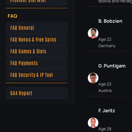
Bosnia and Herze
FAQ
B. Bobzien
FAQ General
FAQ Bonus & Free Spins
Age 22
Germany
FAQ Games & Slots
FAQ Payments
D. Puntigam
FAQ Security & IP Tool
Age 22
Austria
GA4 Report
F. Jaritz
Age 28