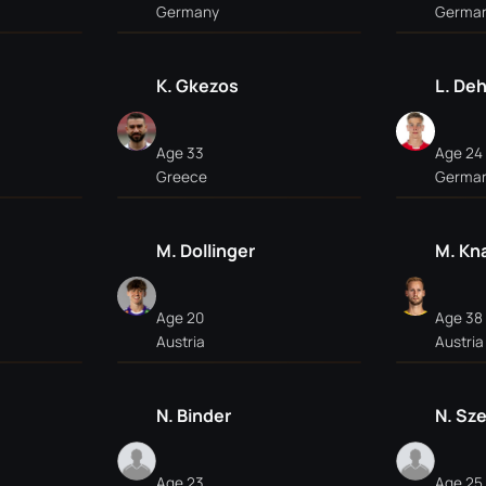
Germany
Germa
K. Gkezos
L. Deh
Age 33
Age 24
Greece
Germa
M. Dollinger
M. Kna
Age 20
Age 38
Austria
Austria
N. Binder
N. Sz
Age 23
Age 25