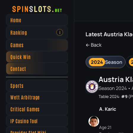
Home
Ranking
i
Latest Austria Kl
← Back
Games
Quick Win
2024
Season
Contact
Austria K
Sports
Season 2024 • 
Table 2024:
#9
(Pt
Wett Arbitrage
A. Karic
Critical Games
IP Casino Tool
Age 21
Provider Slot Wiki