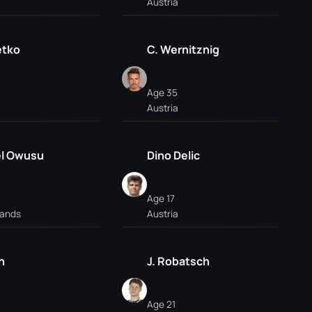
Austria
vor 99 Tagen
Anna
Oh Peter, das wollte ich eh schon mal 
etko
C. Wernitznig
ausprobieren. Gibt's da viele Freispiele?
vor 99 Tagen
Aννα
Age 35
Γιώργο, αν το δοκιμάσσεις, να μας πεις 
Austria
πώς ήγεε. Εγώ παίίζω συνήθως τA 
Egyptian Rebirth 2 Expanded edition από 
l Owusu
Dino Delic
Spinomenal.
vor 99 Tagen
nik
Age 17
Don't forget about tHe quirky ones like All 
lands
Austria
About The Bass. Keeps things interestin!
vor 99 Tagen
Tom304
n
J. Robatsch
Ja, beA Fruits Safari gibt's einige 
Freispiele, die Gewinne sind auch gut!
Age 21
vor 99 Tagen