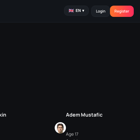
ενδιαφέρον. μπορεί να το δοκιμάσω
EN
▾
Login
Register
vor 99 Tagen
jackpot_hunter
TotallY! Especiallly with their 15000 € 
bonus, it's hard to resist.  :)
vor 99 Tagen
Peter
Kennt ihr Fruits Safari von 
BetConsTruct? Da hab ich nEulich 
richTig abgeräumt!
vor 99 Tagen
Κώστας
εχω ακούσει καλά xόγια για το 3 
Wonders. Λένε ότι είναι ωραίο, ειδικά αν 
έχεις μια καλή προσφορά περιστροφών.  
:)
kin
Adem Mustafic
vor 99 Tagen
thai_girl_21
True, and they've got some fun games 
Age 17
like Dragon 8s 25x and Crystal Clear.