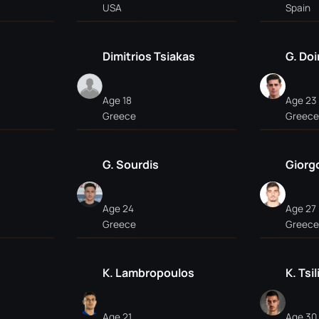
USA
Spain
Dimitrios Tsiakas
G. Doi
Age 18
Age 23
Greece
Greece
G. Sourdis
Giorg
Age 24
Age 27
Greece
Greece
K. Lambropoulos
K. Tsil
Age 21
Age 30