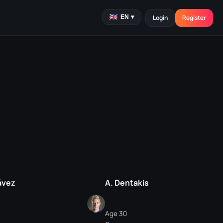
vor 100 Tagen
george_thira13
EN
▾
Login
Register
Καλό είναΙ να εκμεταλλεύεσαι τα free 
spins, παιδιά. Πολλές φορές είναι ότι 
καλύτερο γιt να ξεκινήσεις.
vor 100 Tagen
thai_girl_21
Oh nice, I’ll ttake a look at Rolllxo to see 
what they havE. Thanks, guys!
vor 100 Tagen
Sarah33
Leute, Cock-A-Doodle Moo von 
Northernn Lights Gaming hat mich 
gEstern richtig gepackt!
vor 100 Tagen
george_thira13
Παιδιιά, έχει δοκιμάσει κανείς το 3 
ávez
A. Dentakis
Wonders New Year Carnival απόό 
Boomerang Studios; ακούγεται καλή 
Age 30
φάση για τις γιορτές.