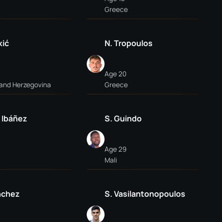
πώς ήγεε. Εγώ παίίζω συνήθως τA 
Greece
Egyptian Rebirth 2 Expanded edition από 
Spinomenal.
kić
N. Tropoulos
vor 100 Tagen
nik
Don't forget about tHe quirky ones like All 
Age 20
About The Bass. Keeps things interestin!
 and Herzegovina
Greece
vor 100 Tagen
Tom304
Ja, beA Fruits Safari gibt's einige 
 Ibáñez
S. Guindo
Freispiele, die Gewinne sind auch gut!
vor 100 Tagen
Anna
Age 29
Mega, dann probiere ich dFs gleich mal 
Mali
aus, danke für den Tipp! …
vor 100 Tagen
posidonas
nchez
S. Vasilantonopoulos
Το Egyptian Rebirth 2 είναι φοβερό, Άννα. 
ΈχεW και ωραία γραφιΚάά!