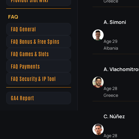
Greece
FAQ
A. Simoni
FAQ General
FAQ Bonus & Free Spins
Age 29
Albania
FAQ Games & Slots
FAQ Payments
A. Vlachomitro
FAQ Security & IP Tool
Age 28
Greece
GA4 Report
C. Núñez
Age 28