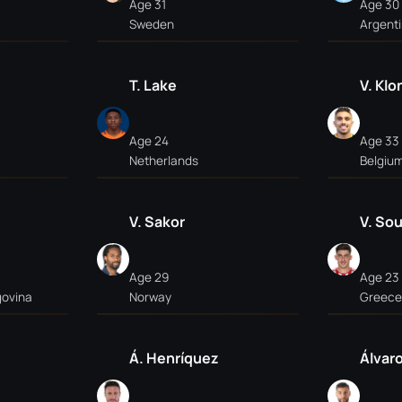
Age 31
Age 30
Sweden
Argent
T. Lake
V. Klo
Age 24
Age 33
Netherlands
Belgiu
V. Sakor
V. Sou
Age 29
Age 23
govina
Norway
Greece
Á. Henríquez
Álvar