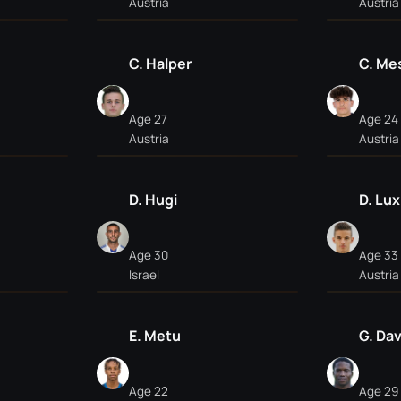
Austria
Austria
C. Halper
C. Me
Age 27
Age 24
Austria
Austria
D. Hugi
D. Lu
Age 30
Age 33
Israel
Austria
E. Metu
G. Da
Age 22
Age 29