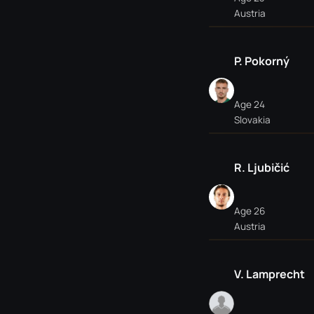
Austria
P. Pokorný
Age 24
Slovakia
R. Ljubičić
Age 26
Austria
V. Lamprecht