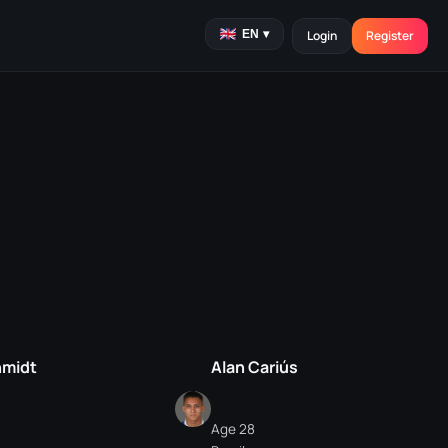
Hahaa, sarah, das hab ich auch mal 
EN
▾
Login
Register
getestet und wirklich wirklliEh 
abgeräuumt über 500 ;) euronen
vor 100 Tagen
maraki
οχι ακόμα Γιώργο, αλλά Ακκούγετααιι 
ενδιαφέρον. μπορεί να το δοκιμάσω
vor 100 Tagen
jackpot_hunter
TotallY! Especiallly with their 15000 € 
bonus, it's hard to resist.  :)
vor 100 Tagen
Peter
Kennt ihr Fruits Safari von 
BetConsTruct? Da hab ich nEulich 
richTig abgeräumt!
hmidt
Alan Cariús
vor 100 Tagen
Κώστας
Age 28
εχω ακούσει καλά xόγια για το 3 