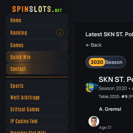
Home
Ranking
i
Latest SKN ST. Po
← Back
Games
Quick Win
2020
Season
Contact
SKN ST. P
Sports
Season 2020 • 
Table 2020:
#9
(Pt
Wett Arbitrage
A. Gremsl
Critical Games
IP Casino Tool
Age 31
Provider Slot Wiki