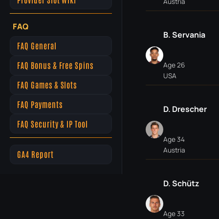
Austria
FAQ
B. Servania
FAQ General
FAQ Bonus & Free Spins
Age 26
USA
FAQ Games & Slots
FAQ Payments
D. Drescher
FAQ Security & IP Tool
Age 34
Austria
GA4 Report
D. Schütz
Age 33