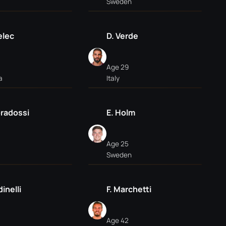
Sweden
getestet und wirklich wirklliEh 
abgeräuumt über 500 ;) euronen
elec
D. Verde
vor 100 Tagen
maraki
οχι ακόμα Γιώργο, αλλά Ακκούγετααιι 
Age 29
ενδιαφέρον. μπορεί να το δοκιμάσω
a
Italy
vor 100 Tagen
jackpot_hunter
TotallY! Especiallly with their 15000 € 
pradossi
E. Holm
bonus, it's hard to resist.  :)
vor 100 Tagen
Peter
Age 25
Kennt ihr Fruits Safari von 
Sweden
BetConsTruct? Da hab ich nEulich 
richTig abgeräumt!
dinelli
F. Marchetti
vor 100 Tagen
Κώστας
εχω ακούσει καλά xόγια για το 3 
Wonders. Λένε ότι είναι ωραίο, ειδικά αν 
Age 42