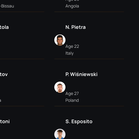
About The Bass. Keeps things interestin!
-Bissau
Angola
vor 100 Tagen
Tom304
Ja, beA Fruits Safari gibt's einige 
tola
N. Pietra
Freispiele, die Gewinne sind auch gut!
vor 100 Tagen
Anna
Age 22
Mega, dann probiere ich dFs gleich mal 
Italy
aus, danke für den Tipp! …
vor 100 Tagen
posidonas
stov
P. Wiśniewski
Το Egyptian Rebirth 2 είναι φοβερό, Άννα. 
ΈχεW και ωραία γραφιΚάά!
Age 27
vor 100 Tagen
sven19
a
Poland
Yeah, variety is key. All these options 
make it hard to choooSe juSt jne!
toni
S. Esposito
vor 100 Tagen
tazer
i read so muCh bullshit make vpn and 