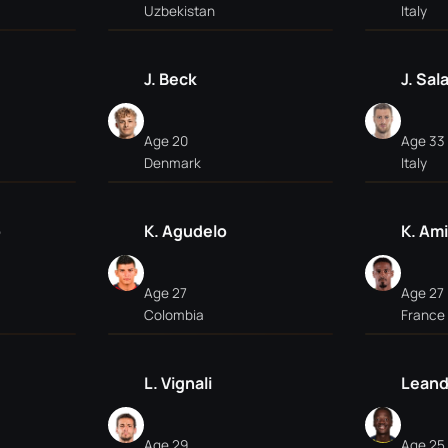
Uzbekistan
Italy
J. Beck
J. Sal
Age 20
Age 33
Denmark
Italy
o
K. Agudelo
K. Am
Age 27
Age 27
Colombia
France
L. Vignali
Leand
Age 29
Age 25