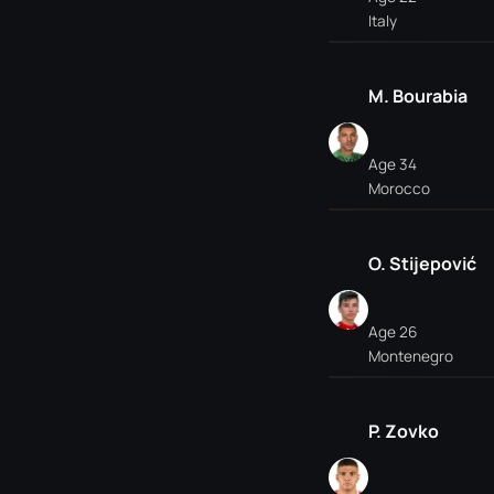
Italy
M. Bourabia
Age 34
Morocco
O. Stijepović
Age 26
Montenegro
P. Zovko