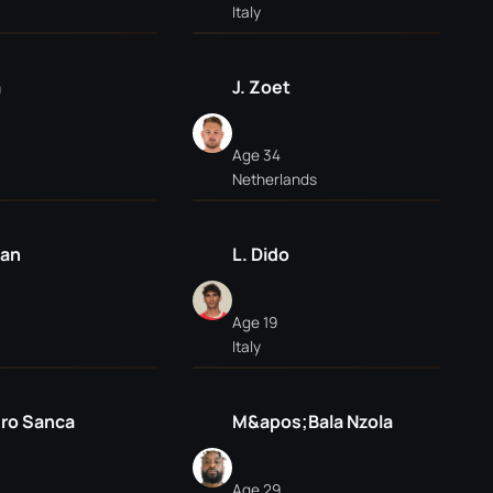
Italy
έχεις μια καλή προσφορά περιστροφών.  
:)
vor 100 Tagen
thai_girl_21
a
J. Zoet
True, and they've got some fun games 
like Dragon 8s 25x and Crystal Clear.
Age 34
Netherlands
vor 100 Tagen
Anna
Oh Peter, das wollte ich eh schon mal 
ausprobieren. Gibt's da viele Freispiele?
ian
L. Dido
vor 100 Tagen
Aννα
Γιώργο, αν το δοκιμάσσεις, να μας πεις 
Age 19
πώς ήγεε. Εγώ παίίζω συνήθως τA 
Italy
Egyptian Rebirth 2 Expanded edition από 
Spinomenal.
ro Sanca
M&apos;Bala Nzola
vor 100 Tagen
nik
Don't forget about tHe quirky ones like All 
Age 29