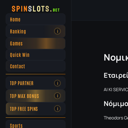
Home
Ranking
i
Games
Νομι
Quick Win
Contact
Εταιρε
TOP PARTNER
i
AI KI SERVI
TOP MAX BONUS
i
Νόμιμ
TOP FREE SPINS
i
Theodors G
Sports