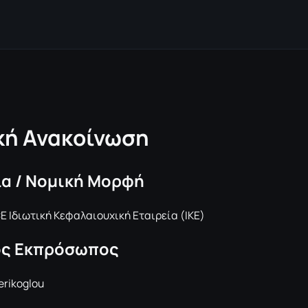
κή Ανακοίνωση
ία / Νομική Μορφή
CE Ιδιωτική Κεφαλαιουχική Εταιρεία (ΙΚΕ)
ος Εκπρόσωπος
erikoglou