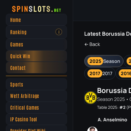
Home
Ranking
i
Latest Borussia D
← Back
Games
Quick Win
2025
Season
Contact
2017
2017
201
Sports
Borussia
Wett Arbitrage
Season 2025 • 
Critical Games
Table 2025:
#2
(P
IP Casino Tool
A. Anselmino
Provider Slot Wiki