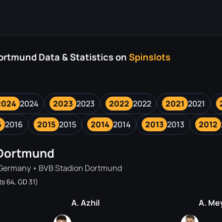
ortmund Data & Statistics on
Spinslots
2024
2024
2023
2023
2022
2022
2021
2021
6
2016
2015
2015
2014
2014
2013
2013
2012
 Dortmund
Germany • BVB Stadion Dortmund
ts 64, GD 31)
A. Azhil
A. Me