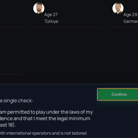
Age 27
Age 29
Türkiye
Germa
No approved betting partners are available for this team pa
Confirm
a single check:
I am permitted to play under the laws of my
idence and that I meet the legal minimum
ast 18).
ith international operators and is not tailored