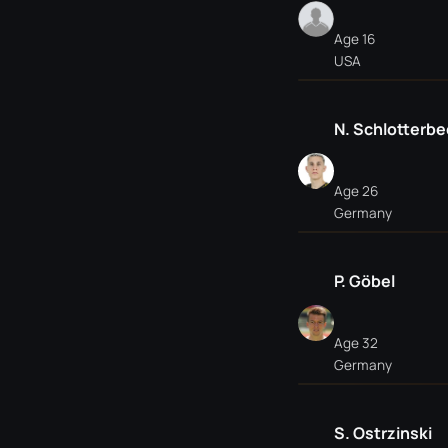
Age 16
USA
N. Schlotterbe
Age 26
Germany
P. Göbel
Age 32
Germany
S. Ostrzinski