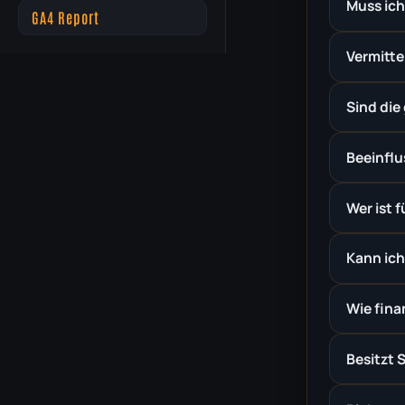
Muss ich
GA4 Report
Vermitte
Sind die
Beeinfl
Wer ist 
Kann ich
Wie fina
Besitzt 