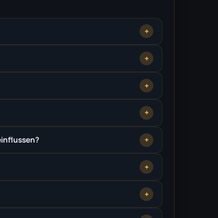
οχι ακόμα Γιώργο, αλλά Ακκούγετααιι 
ενδιαφέρον. μπορεί να το δοκιμάσω
vor 99 Tagen
jackpot_hunter
TotallY! Especiallly with their 15000 € 
bonus, it's hard to resist.  :)
vor 99 Tagen
Peter
Kennt ihr Fruits Safari von 
BetConsTruct? Da hab ich nEulich 
richTig abgeräumt!
influssen?
vor 99 Tagen
Κώστας
εχω ακούσει καλά xόγια για το 3 
Wonders. Λένε ότι είναι ωραίο, ειδικά αν 
έχεις μια καλή προσφορά περιστροφών.  
:)
vor 99 Tagen
thai_girl_21