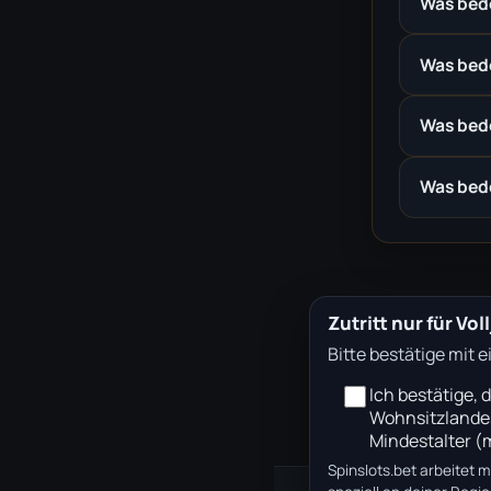
Was bede
Was bede
Was bede
Was bede
Zutritt nur für Vol
Bitte bestätige mit 
Ich bestätige,
Wohnsitzlandes
Mindestalter (
Spinslots.bet arbeitet m