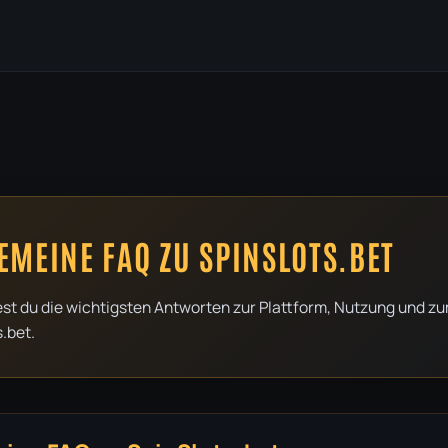
EMEINE FAQ ZU SPINSLOTS.BET
est du die wichtigsten Antworten zur Plattform, Nutzung und z
.bet.