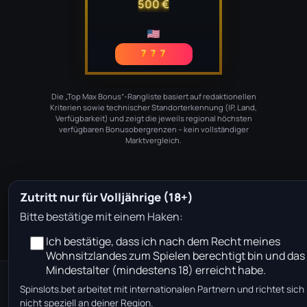
500 €
7 7 7
CLAIM BONUS
7 7 7
Die „Top Max Bonus“-Rangliste basiert auf redaktionellen
Kriterien sowie technischer Standorterkennung (IP, Land,
Verfügbarkeit) und zeigt die jeweils regional höchsten
verfügbaren Bonusobergrenzen – kein vollständiger
Marktvergleich.
Zutritt nur für Volljährige (18+)
Bitte bestätige mit einem Haken:
Ich bestätige, dass ich nach dem Recht meines
Wohnsitzlandes zum Spielen berechtigt bin und das
Mindestalter (mindestens 18) erreicht habe.
Spinslots.bet arbeitet mit internationalen Partnern und richtet sich
nicht speziell an deiner Region.
Glücksspiel kann süchtig machen. Hilfe findest du bei